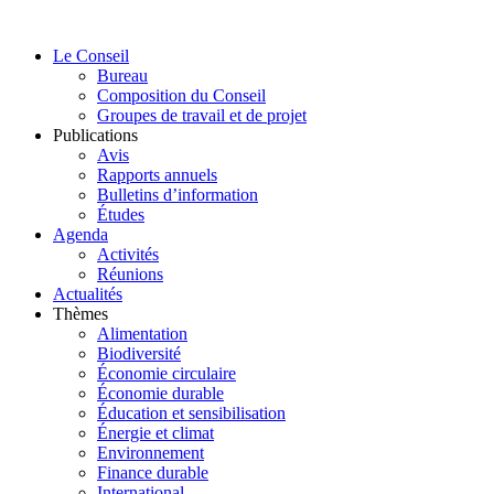
Aller
au
Le Conseil
contenu
Bureau
Composition du Conseil
Groupes de travail et de projet
Publications
Avis
Rapports annuels
Bulletins d’information
Études
Agenda
Activités
Réunions
Actualités
Thèmes
Alimentation
Biodiversité
Économie circulaire
Économie durable
Éducation et sensibilisation
Énergie et climat
Environnement
Finance durable
International