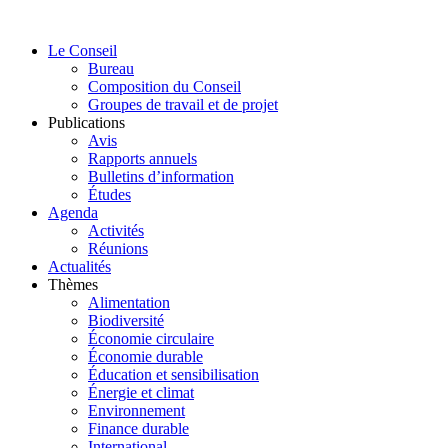
Aller
au
Le Conseil
contenu
Bureau
Composition du Conseil
Groupes de travail et de projet
Publications
Avis
Rapports annuels
Bulletins d’information
Études
Agenda
Activités
Réunions
Actualités
Thèmes
Alimentation
Biodiversité
Économie circulaire
Économie durable
Éducation et sensibilisation
Énergie et climat
Environnement
Finance durable
International