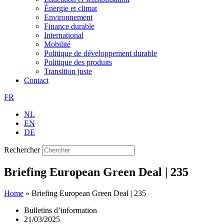
Énergie et climat
Environnement
Finance durable
International
Mobilité
Politique de développement durable
Politique des produits
Transition juste
Contact
FR
NL
EN
DE
Rechercher
Briefing European Green Deal | 235
Home
»
Briefing European Green Deal | 235
Bulletins d’information
21/03/2025