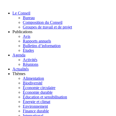
Aller
au
Le Conseil
contenu
Bureau
Composition du Conseil
Groupes de travail et de projet
Publications
Avis
Rapports annuels
Bulletins d’information
Études
Agenda
Activités
Réunions
Actualités
Thèmes
Alimentation
Biodiversité
Économie circulaire
Économie durable
Éducation et sensibilisation
Énergie et climat
Environnement
Finance durable
International