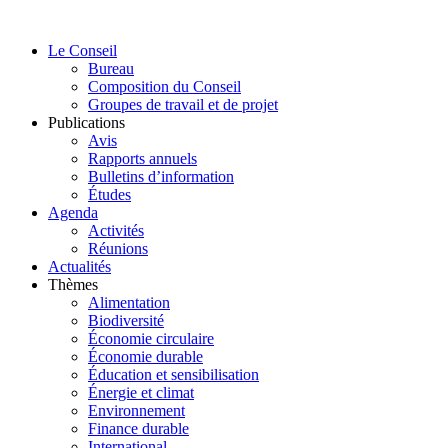
Aller
au
Le Conseil
contenu
Bureau
Composition du Conseil
Groupes de travail et de projet
Publications
Avis
Rapports annuels
Bulletins d’information
Études
Agenda
Activités
Réunions
Actualités
Thèmes
Alimentation
Biodiversité
Économie circulaire
Économie durable
Éducation et sensibilisation
Énergie et climat
Environnement
Finance durable
International