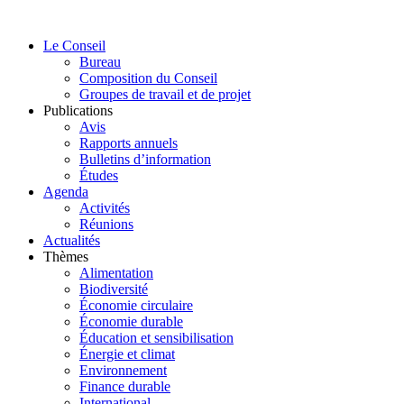
Aller
au
Le Conseil
contenu
Bureau
Composition du Conseil
Groupes de travail et de projet
Publications
Avis
Rapports annuels
Bulletins d’information
Études
Agenda
Activités
Réunions
Actualités
Thèmes
Alimentation
Biodiversité
Économie circulaire
Économie durable
Éducation et sensibilisation
Énergie et climat
Environnement
Finance durable
International