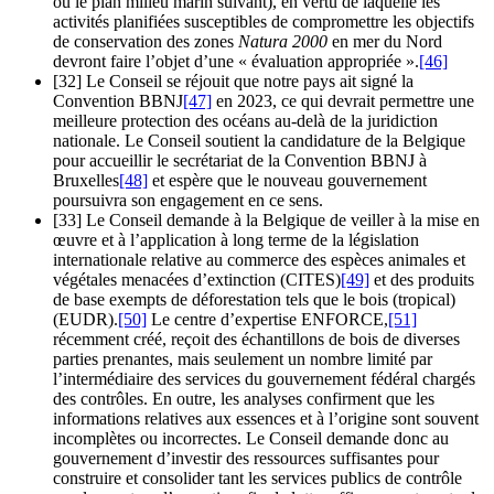
ou le plan milieu marin suivant), en vertu de laquelle les
activités planifiées susceptibles de compromettre les objectifs
de conservation des zones
Natura 2000
en mer du Nord
devront faire l’objet d’une « évaluation appropriée ».
[46]
[32] Le Conseil se réjouit que notre pays ait signé la
Convention BBNJ
[47]
en 2023, ce qui devrait permettre une
meilleure protection des océans au-delà de la juridiction
nationale. Le Conseil soutient la candidature de la Belgique
pour accueillir le secrétariat de la Convention BBNJ à
Bruxelles
[48]
et espère que le nouveau gouvernement
poursuivra son engagement en ce sens.
[33] Le Conseil demande à la Belgique de veiller à la mise en
œuvre et à l’application à long terme de la législation
internationale relative au commerce des espèces animales et
végétales menacées d’extinction (CITES)
[49]
et des produits
de base exempts de déforestation tels que le bois (tropical)
(EUDR).
[50]
Le centre d’expertise ENFORCE,
[51]
récemment créé, reçoit des échantillons de bois de diverses
parties prenantes, mais seulement un nombre limité par
l’intermédiaire des services du gouvernement fédéral chargés
des contrôles. En outre, les analyses confirment que les
informations relatives aux essences et à l’origine sont souvent
incomplètes ou incorrectes. Le Conseil demande donc au
gouvernement d’investir des ressources suffisantes pour
construire et consolider tant les services publics de contrôle