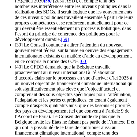
l’Agenda 2030
[58]
(2030 ASD), et compte tenu des
nombreuses interférences entre les niveaux politiques dans la
réalisation des SDGs, il serait logique que les gouvernements
de ces niveaux politiques travaillent ensemble à partir de leurs
propres compétences et se renforcent mutuellement pour ce
qui devrait être essentiellement un processus holistique, dans
l’esprit du principe de cohérence des politiques pour le
développement durable.
[59]
[39] Le Conseil continue à attirer l’attention du nouveau
gouvernement fédéral sur la mise en oeuvre des engagements
internationaux existants en matière d’aide au développement,
en ce compris la norme des 0,7%.
[60]
[40] Le CFDD demande que la Belgique travaille
proactivement au niveau international à l’élaboration
d’accords clairs sur le processus en vue d’arriver d’ici 2025 à
un nouvel objectif de financement climatique international qui
soit significativement plus élevé que l’objectif actuel et
comprenant des sous-objectifs spécifiques pour l’atténuation,
l’adaptation et les pertes et préjudices, en tenant également
compte d’aspects qualitatifs ainsi que des besoins et priorités
des pays en développement (tel que convenu à l’article 9 de
l’Accord de Paris). Le Conseil demande de plus que la
Belgique invite les Etats ne faisant pas partie de l’Annexe II et
qui ont la possibilité de le faire de contribuer aussi au
financement climatique international, compte tenu des