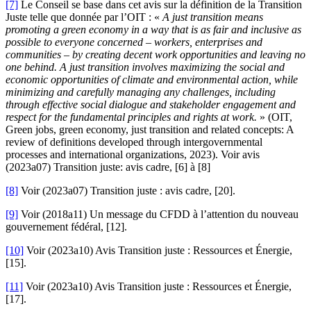
[7]
Le Conseil se base dans cet avis sur la définition de la Transition
Juste telle que donnée par l’OIT : «
A just transition means
promoting a green economy in a way that is as fair and inclusive as
possible to everyone concerned – workers, enterprises and
communities – by creating decent work opportunities and leaving no
one behind. A just transition involves maximizing the social and
economic opportunities of climate and environmental action, while
minimizing and carefully managing any challenges, including
through effective social dialogue and stakeholder engagement and
respect for the fundamental principles and rights at work.
» (OIT,
Green jobs, green economy, just transition and related concepts: A
review of definitions developed through intergovernmental
processes and international organizations, 2023). Voir avis
(2023a07) Transition juste: avis cadre, [6] à [8]
[8]
Voir (2023a07) Transition juste : avis cadre, [20].
[9]
Voir (2018a11) Un message du CFDD à l’attention du nouveau
gouvernement fédéral, [12].
[10]
Voir (2023a10) Avis Transition juste : Ressources et Énergie,
[15].
[11]
Voir (2023a10) Avis Transition juste : Ressources et Énergie,
[17].