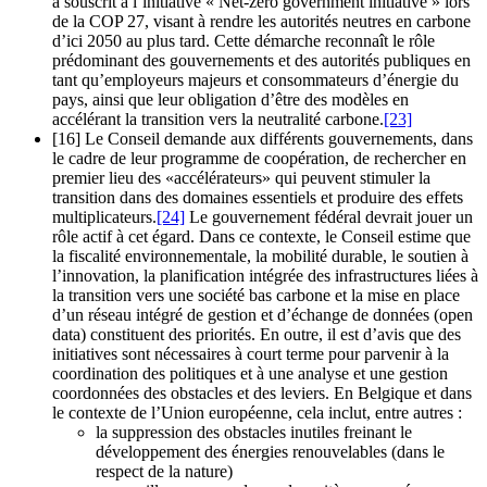
a souscrit à l’initiative « Net-zero government initiative » lors
de la COP 27, visant à rendre les autorités neutres en carbone
d’ici 2050 au plus tard. Cette démarche reconnaît le rôle
prédominant des gouvernements et des autorités publiques en
tant qu’employeurs majeurs et consommateurs d’énergie du
pays, ainsi que leur obligation d’être des modèles en
accélérant la transition vers la neutralité carbone.
[23]
[16] Le Conseil demande aux différents gouvernements, dans
le cadre de leur programme de coopération, de rechercher en
premier lieu des «accélérateurs» qui peuvent stimuler la
transition dans des domaines essentiels et produire des effets
multiplicateurs.
[24]
Le gouvernement fédéral devrait jouer un
rôle actif à cet égard. Dans ce contexte, le Conseil estime que
la fiscalité environnementale, la mobilité durable, le soutien à
l’innovation, la planification intégrée des infrastructures liées à
la transition vers une société bas carbone et la mise en place
d’un réseau intégré de gestion et d’échange de données (open
data) constituent des priorités. En outre, il est d’avis que des
initiatives sont nécessaires à court terme pour parvenir à la
coordination des politiques et à une analyse et une gestion
coordonnées des obstacles et des leviers. En Belgique et dans
le contexte de l’Union européenne, cela inclut, entre autres :
la suppression des obstacles inutiles freinant le
développement des énergies renouvelables (dans le
respect de la nature)