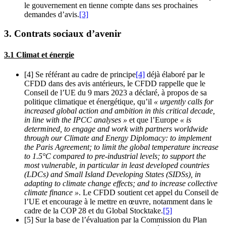
le gouvernement en tienne compte dans ses prochaines
demandes d’avis.
[3]
3. Contrats sociaux d’avenir
3.1 Climat et énergie
[4] Se référant au cadre de principe
[4]
déjà élaboré par le
CFDD dans des avis antérieurs, le CFDD rappelle que le
Conseil de l’UE du 9 mars 2023 a déclaré, à propos de sa
politique climatique et énergétique, qu’il
« urgently calls for
increased global action and ambition in this critical decade,
in line with the IPCC analyses »
et que l’Europe
« is
determined, to engage and work with partners worldwide
through our Climate and Energy Diplomacy: to implement
the Paris Agreement; to limit the global temperature increase
to 1.5°C compared to pre-industrial levels; to support the
most vulnerable, in particular in least developed countries
(LDCs) and Small Island Developing States (SIDSs), in
adapting to climate change effects; and to increase collective
climate finance »
. Le CFDD soutient cet appel du Conseil de
l’UE et encourage à le mettre en œuvre, notamment dans le
cadre de la COP 28 et du Global Stocktake.
[5]
[5] Sur la base de l’évaluation par la Commission du Plan