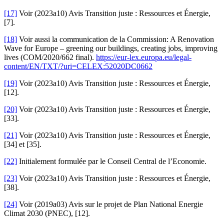
[17]
Voir (2023a10) Avis Transition juste : Ressources et Énergie,
[7].
[18]
Voir aussi la communication de la Commission: A Renovation
Wave for Europe – greening our buildings, creating jobs, improving
lives (COM/2020/662 final).
https://eur-lex.europa.eu/legal-
content/EN/TXT/?uri=CELEX:52020DC0662
[19]
Voir (2023a10) Avis Transition juste : Ressources et Énergie,
[12].
[20]
Voir (2023a10) Avis Transition juste : Ressources et Énergie,
[33].
[21]
Voir (2023a10) Avis Transition juste : Ressources et Énergie,
[34] et [35].
[22]
Initialement formulée par le Conseil Central de l’Economie.
[23]
Voir (2023a10) Avis Transition juste : Ressources et Énergie,
[38].
[24]
Voir (2019a03) Avis sur le projet de Plan National Energie
Climat 2030 (PNEC), [12].