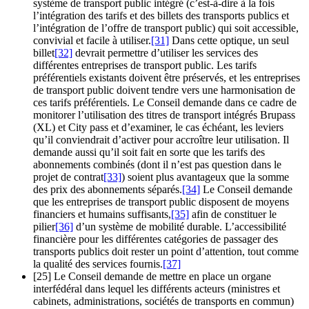
système de transport public intégré (c’est-à-dire à la fois
l’intégration des tarifs et des billets des transports publics et
l’intégration de l’offre de transport public) qui soit accessible,
convivial et facile à utiliser.
[31]
Dans cette optique, un seul
billet
[32]
devrait permettre d’utiliser les services des
différentes entreprises de transport public. Les tarifs
préférentiels existants doivent être préservés, et les entreprises
de transport public doivent tendre vers une harmonisation de
ces tarifs préférentiels. Le Conseil demande dans ce cadre de
monitorer l’utilisation des titres de transport intégrés Brupass
(XL) et City pass et d’examiner, le cas échéant, les leviers
qu’il conviendrait d’activer pour accroître leur utilisation. Il
demande aussi qu’il soit fait en sorte que les tarifs des
abonnements combinés (dont il n’est pas question dans le
projet de contrat
[33]
) soient plus avantageux que la somme
des prix des abonnements séparés.
[34]
Le Conseil demande
que les entreprises de transport public disposent de moyens
financiers et humains suffisants,
[35]
afin de constituer le
pilier
[36]
d’un système de mobilité durable. L’accessibilité
financière pour les différentes catégories de passager des
transports publics doit rester un point d’attention, tout comme
la qualité des services fournis.
[37]
[25] Le Conseil demande de mettre en place un organe
interfédéral dans lequel les différents acteurs (ministres et
cabinets, administrations, sociétés de transports en commun)