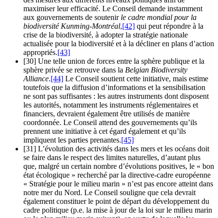
maximiser leur efficacité. Le Conseil demande instamment
aux gouvernements de soutenir
le cadre mondial pour la
biodiversité Kunming-Montréal
,
[42]
qui peut répondre à la
crise de la biodiversité, à adopter la stratégie nationale
actualisée pour la biodiversité et à la décliner en plans d’action
appropriés.
[43]
[30] Une telle union de forces entre la sphère publique et la
sphère privée se retrouve dans la
Belgian Biodiversity
Alliance
.
[44]
Le Conseil soutient cette initiative, mais estime
toutefois que la diffusion d’informations et la sensibilisation
ne sont pas suffisantes : les autres instruments dont disposent
les autorités, notamment les instruments réglementaires et
financiers, devraient également être utilisés de manière
coordonnée. Le Conseil attend des gouvernements qu’ils
prennent une initiative à cet égard également et qu’ils
impliquent les parties prenantes.
[45]
[31] L’évolution des activités dans les mers et les océans doit
se faire dans le respect des limites naturelles, d’autant plus
que, malgré un certain nombre d’évolutions positives, le « bon
état écologique » recherché par la directive-cadre européenne
« Stratégie pour le milieu marin » n’est pas encore atteint dans
notre mer du Nord. Le Conseil souligne que cela devrait
également constituer le point de départ du développement du
cadre politique (p.e. la mise à jour de la loi sur le milieu marin