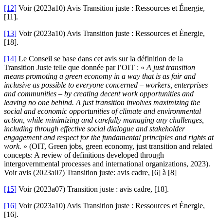
[12]
Voir (2023a10) Avis Transition juste : Ressources et Énergie,
[11].
[13]
Voir (2023a10) Avis Transition juste : Ressources et Énergie,
[18].
[14]
Le Conseil se base dans cet avis sur la définition de la
Transition Juste telle que donnée par l’OIT : «
A just transition
means promoting a green economy in a way that is as fair and
inclusive as possible to everyone concerned – workers, enterprises
and communities – by creating decent work opportunities and
leaving no one behind. A just transition involves maximizing the
social and economic opportunities of climate and environmental
action, while minimizing and carefully managing any challenges,
including through effective social dialogue and stakeholder
engagement and respect for the fundamental principles and rights at
work.
» (OIT, Green jobs, green economy, just transition and related
concepts: A review of definitions developed through
intergovernmental processes and international organizations, 2023).
Voir avis (2023a07) Transition juste: avis cadre, [6] à [8]
[15]
Voir (2023a07) Transition juste : avis cadre, [18].
[16]
Voir (2023a10) Avis Transition juste : Ressources et Énergie,
[16].