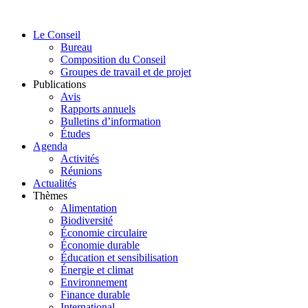
Aller
au
Le Conseil
contenu
Bureau
Composition du Conseil
Groupes de travail et de projet
Publications
Avis
Rapports annuels
Bulletins d’information
Études
Agenda
Activités
Réunions
Actualités
Thèmes
Alimentation
Biodiversité
Économie circulaire
Économie durable
Éducation et sensibilisation
Énergie et climat
Environnement
Finance durable
International